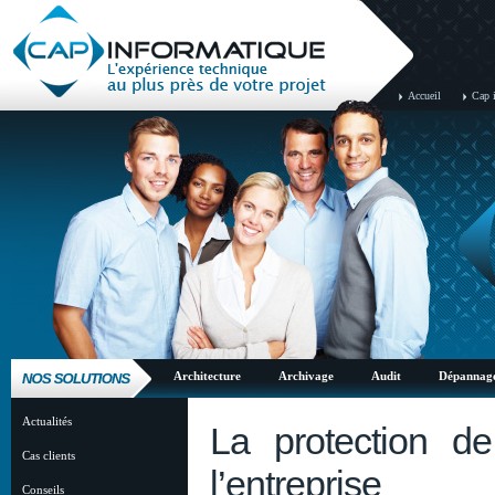
Accueil
Cap 
Architecture
Archivage
Audit
Dépannag
Actualités
La protection d
Cas clients
l’entreprise
Conseils