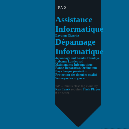
F.A.Q
Assistance
Informatique
Bayonne
Biarritz
Dépannage
Informatique
dépannage sud Landes
Hendaye
Labenne
Landes sud
Maintenance Informatique
Panne Réparation Ordinateur
Pays basque
prestation
Protection des données
qualité
Sauvegardes
urgence
WP Cumulus Flash tag cloud by
Roy Tanck
requires
Flash Player
9 or better.