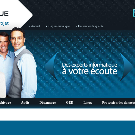
Accueil
Cap informatique
Un service de qualité
chivage
Audit
Dépannage
GED
Linux
Protection des donnée