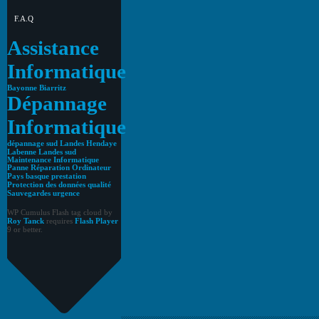
F.A.Q
Assistance
Informatique
Bayonne
Biarritz
Dépannage
Informatique
dépannage sud Landes
Hendaye
Labenne
Landes sud
Maintenance Informatique
Panne Réparation Ordinateur
Pays basque
prestation
Protection des données
qualité
Sauvegardes
urgence
WP Cumulus Flash tag cloud by
Roy Tanck
requires
Flash Player
9 or better.