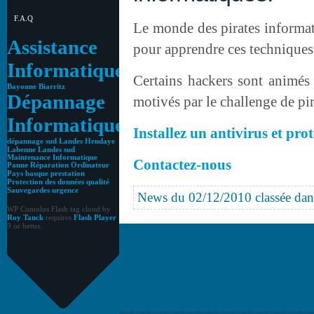
F.A.Q
Le monde des pirates informati
Assistance
pour apprendre ces techniques
Informatique
Certains hackers sont animés 
Bayonne
Biarritz
Dépannage
motivés par le challenge de pir
Informatique
Installez un antivirus et pro
dépannage sud Landes
Hendaye
Labenne
Landes sud
Maintenance Informatique
Contactez-nous
Panne Réparation Ordinateur
Pays basque
prestation
Protection des données
qualité
Sauvegardes
urgence
News du 02/12/2010 classée dan
WP Cumulus Flash tag cloud by
Roy Tanck
requires
Flash Player
9 or better.